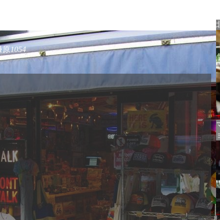
鎌原
1054