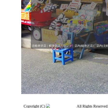
北軽井沢店
|
軽井沢店
|
リンク
|
店内(軽井沢店)
|
店内(北
Copyright (C)
All Rights Reserved