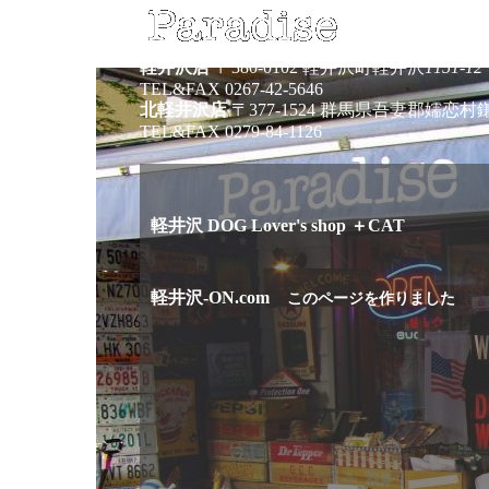
パラダイス
軽井沢店
〒380-0102 軽井沢町軽井沢
1151-12
TEL&FAX
0267-42-5646
北軽井沢店
〒377-1524 群馬県吾妻郡嬬恋村
TEL&FAX
0279-84-1126
軽井沢
DOG Lover's shop ＋CAT
軽井沢-ON.com
このページを作りました