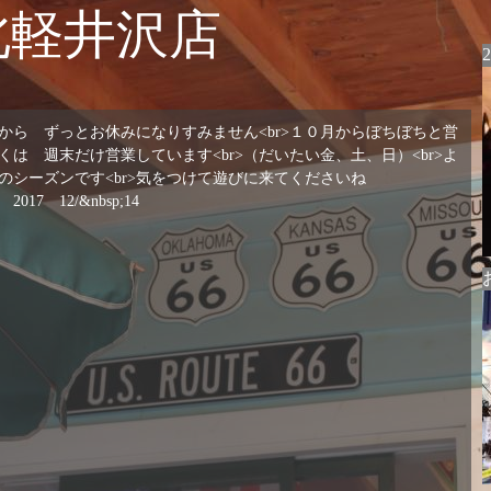
北軽井沢店
月末から ずっとお休みになりすみません<br>１０月からぼちぼちと営
くは 週末だけ営業しています<br>（だいたい金、土、日）<br>よ
雪のシーズンです<br>気をつけて遊びに来てくださいね
nbsp;14