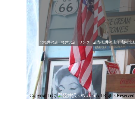
北軽井沢店
|
軽井沢店
|
リンク
|
店内(軽井沢店)
|
店内(北
Copyright (C)
All Rights Reserved