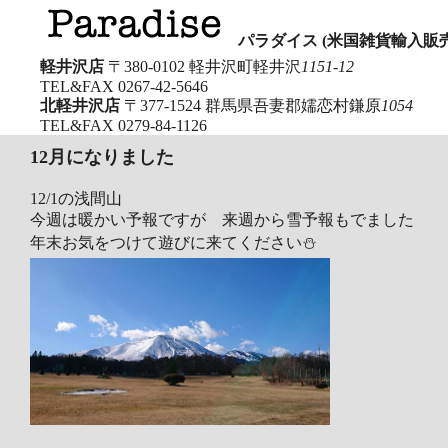
パラダイス (米国雑貨輸入販売
軽井沢店
〒380-0102 軽井沢町軽井沢
1151-12
TEL&FAX
0267-42-5646
北軽井沢店
〒377-1524 群馬県吾妻郡嬬恋村鎌原
1054
TEL&FAX
0279-84-1126
12月になりました
12/1の浅間山
今週は暖かい予報ですが 来週から雪予報もでました
年末お気をつけて遊びに来てください⛄