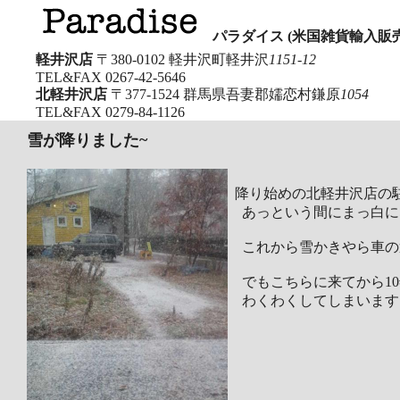
パラダイス (米国雑貨輸入販売
軽井沢店
〒380-0102 軽井沢町軽井沢
1151-12
TEL&FAX
0267-42-5646
北軽井沢店
〒377-1524 群馬県吾妻郡嬬恋村鎌原
1054
TEL&FAX
0279-84-1126
雪が降りました~
降り始めの北軽井沢店の
あっという間にまっ白に
これから雪かきやら車の
でもこちらに来てから10
わくわくしてしまいます