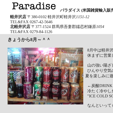
パラダイス (米国雑貨輸入販売
軽井沢店
〒380-0102 軽井沢町軽井沢
1151-12
TEL&FAX
0267-42-5646
北軽井沢店
〒377-1524 群馬県吾妻郡嬬恋村鎌原
1054
TEL&FAX
0279-84-1126
きょうから8月～＾＾
8月中は軽井沢
休まずに営業
山の強い陽ざし
ひんやり空気の
夏を楽しみに遊
←炭酸DRINK
冷たく冷やし
"ICE COLD SOL
なんといってもRo