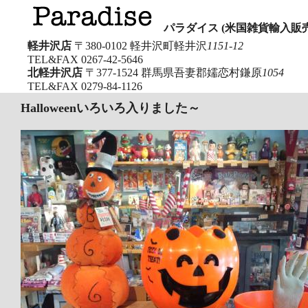
パラダイス (米国雑貨輸入販売
軽井沢店
〒380-0102 軽井沢町軽井沢
1151-12
TEL&FAX
0267-42-5646
北軽井沢店
〒377-1524 群馬県吾妻郡嬬恋村鎌原
1054
TEL&FAX
0279-84-1126
Halloweenいろいろ入りました～